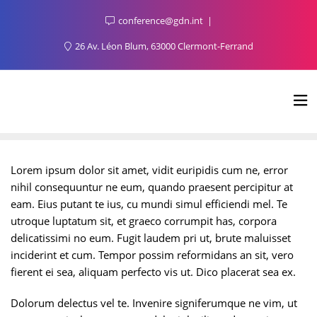
conference@gdn.int
26 Av. Léon Blum, 63000 Clermont-Ferrand
Lorem ipsum dolor sit amet, vidit euripidis cum ne, error
nihil consequuntur ne eum, quando praesent percipitur at
eam. Eius putant te ius, cu mundi simul efficiendi mel. Te
utroque luptatum sit, et graeco corrumpit has, corpora
delicatissimi no eum. Fugit laudem pri ut, brute maluisset
inciderint et cum. Tempor possim reformidans an sit, vero
fierent ei sea, aliquam perfecto vis ut. Dico placerat sea ex.
Dolorum delectus vel te. Invenire signiferumque ne vim, ut