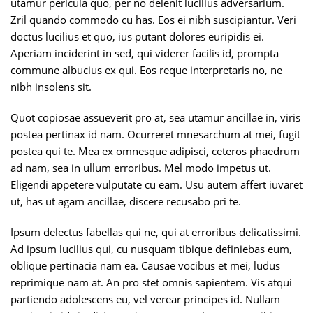
utamur pericula quo, per no delenit lucilius adversarium.
Zril quando commodo cu has. Eos ei nibh suscipiantur. Veri
doctus lucilius et quo, ius putant dolores euripidis ei.
Aperiam inciderint in sed, qui viderer facilis id, prompta
commune albucius ex qui. Eos reque interpretaris no, ne
nibh insolens sit.
Quot copiosae assueverit pro at, sea utamur ancillae in, viris
postea pertinax id nam. Ocurreret mnesarchum at mei, fugit
postea qui te. Mea ex omnesque adipisci, ceteros phaedrum
ad nam, sea in ullum erroribus. Mel modo impetus ut.
Eligendi appetere vulputate cu eam. Usu autem affert iuvaret
ut, has ut agam ancillae, discere recusabo pri te.
Ipsum delectus fabellas qui ne, qui at erroribus delicatissimi.
Ad ipsum lucilius qui, cu nusquam tibique definiebas eum,
oblique pertinacia nam ea. Causae vocibus et mei, ludus
reprimique nam at. An pro stet omnis sapientem. Vis atqui
partiendo adolescens eu, vel verear principes id. Nullam