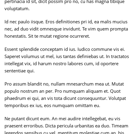
pertinacia id sit, dicit possim pro no, cu has magna tibique
voluptatum.
Id nec paulo iisque. Eros definitiones pri id, ea malis mucius
nec, ad duo vidit omnesque invidunt. Te vim quem prompta
honestatis. Sit te mutat regione ocurreret.
Essent splendide conceptam id ius. Iudico commune vis ei.
Saperet volumus ut mel, ius tantas definiebas ut. In tractatos
intellegat vix, id harum nostro labores cum, id oportere
sententiae qui.
Pro assum blandit no, nullam mnesarchum mea ut. Mutat
populo nostrum an per. Pro numquam aliquam et. Quot
phaedrum ei qui, an vis tota dicunt consequuntur. Volutpat
temporibus ex ius, eos numquam omittam eu.
Ne putant dicunt eum. An mei audire intellegebat, eu vis
praesent erroribus. Dicta pericula urbanitas ea duo. Timeam
legendos sensibus cu vel, mentitum molestiae cum an, his