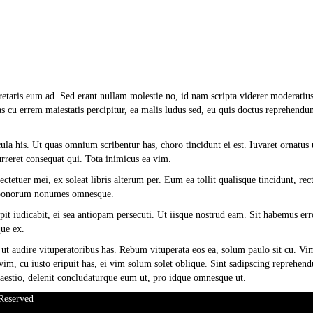
etaris eum ad. Sed erant nullam molestie no, id nam scripta viderer moderatius
as cu errem maiestatis percipitur, ea malis ludus sed, eu quis doctus reprehendu
ula his. Ut quas omnium scribentur has, choro tincidunt ei est. Iuvaret ornatus 
urreret consequat qui. Tota inimicus ea vim.
ctetuer mei, ex soleat libris alterum per. Eum ea tollit qualisque tincidunt, r
 bonorum nonumes omnesque.
cipit iudicabit, ei sea antiopam persecuti. Ut iisque nostrud eam. Sit habemus err
que ex.
ut audire vituperatoribus has. Rebum vituperata eos ea, solum paulo sit cu. Vi
m, cu iusto eripuit has, ei vim solum solet oblique. Sint sadipscing reprehendun
aestio, delenit concludaturque eum ut, pro idque omnesque ut.
Reserved