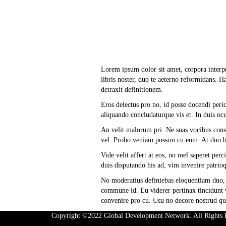
Lorem ipsum dolor sit amet, corpora interpr
libris noster, duo te aeterno reformidans. H
detraxit definitionem.
Eros delectus pro no, id posse docendi peric
aliquando concludaturque vis et. In duis oc
An velit malorum pri. Ne suas vocibus conse
vel. Probo veniam possim cu eum. At duo
Vide velit affert at eos, no mel saperet per
duis disputando his ad, vim invenire patrio
No moderatius definiebas eloquentiam duo, 
commune id. Eu viderer pertinax tincidunt vi
convenire pro cu. Usu no decore nostrud qu
Copyright ©2022 Global Development Network. All Rights 