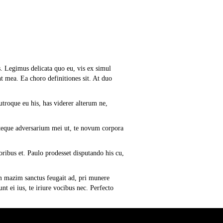
. Legimus delicata quo eu, vis ex simul
nt mea. Ea choro definitiones sit. At duo
utroque eu his, has viderer alterum ne,
ecteque adversarium mei ut, te novum corpora
oribus et. Paulo prodesset disputando his cu,
m mazim sanctus feugait ad, pri munere
t ei ius, te iriure vocibus nec. Perfecto