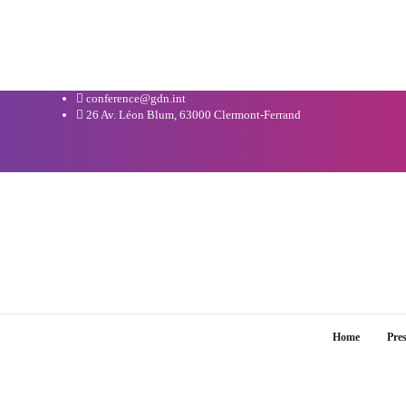
conference@gdn.int
26 Av. Léon Blum, 63000 Clermont-Ferrand
Home
Pre